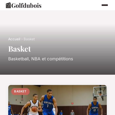
📰
Golfdubois
Accueil
› Basket
Basket
Basketball, NBA et compétitions
BASKET