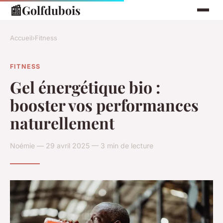
📰
Golfdubois
Accueil
›
Fitness
FITNESS
Gel énergétique bio :
booster vos performances
naturellement
Noémie — 29 avril 2025 — 3 min de lecture