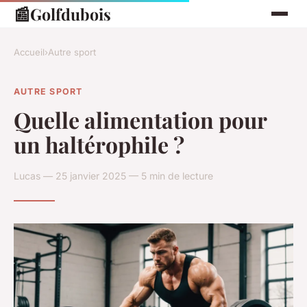
📰
Golfdubois
Accueil
›
Autre sport
AUTRE SPORT
Quelle alimentation pour
un haltérophile ?
Lucas — 25 janvier 2025 — 5 min de lecture